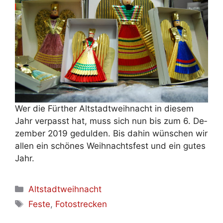
Wer die Für­ther Alt­stadt­weih­nacht in die­sem
Jahr ver­passt hat, muss sich nun bis zum 6. De­
zem­ber 2019 ge­dul­den. Bis da­hin wün­schen wir
al­len ein schö­nes Weih­nachts­fest und ein gu­tes
Jahr.
Kategorien
Altstadtweihnacht
Schlagwörter
Feste
,
Fotostrecken