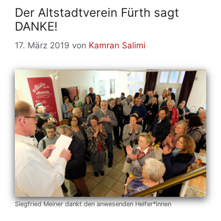
Der Alt­stadt­ver­ein Fürth sagt
DANKE!
17. März 2019
von
Kamran Salimi
Sieg­fried Mei­ner dankt den an­we­sen­den Helfer*innen