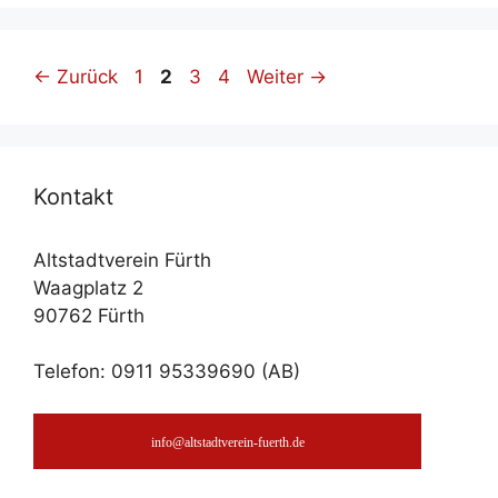
Seite
Seite
Seite
Seite
←
Zurück
1
2
3
4
Weiter
→
Kon­takt
Altstadtverein Fürth
Waagplatz 2
90762 Fürth
Telefon: 0911 95339690 (AB)
info@altstadtverein-fuerth.de