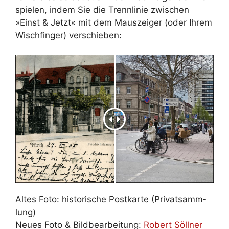
spie­len, in­dem Sie die Trenn­li­nie zwi­schen
»Einst & Jetzt« mit dem Maus­zei­ger (oder Ih­rem
Wisch­fin­ger) ver­schie­ben:
Al­tes Fo­to: his­to­ri­sche Post­kar­te (Pri­vat­samm­
lung)
Neu­es Fo­to & Bild­be­ar­bei­tung:
Ro­bert Söll­ner