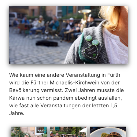
Wie kaum ei­ne an­de­re Ver­an­stal­tung in Fürth
wird die Für­ther Mi­chae­lis-Kirch­weih von der
Be­völ­ke­rung ver­misst. Zwei Jah­ren muss­te die
Kär­wa nun schon pan­de­mie­be­dingt aus­fal­len,
wie fast al­le Ver­an­stal­tun­gen der letz­ten 1,5
Jah­re.