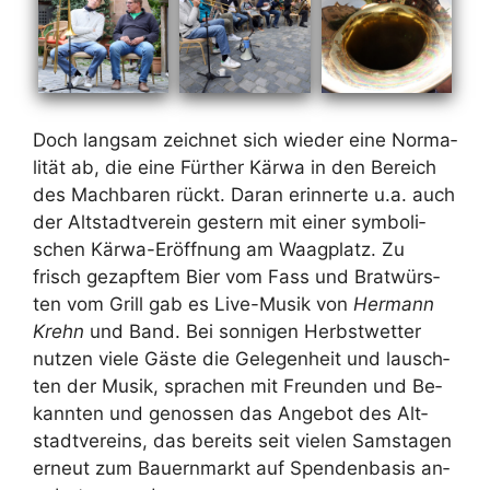
Doch lang­sam zeich­net sich wie­der ei­ne Nor­ma­
li­tät ab, die ei­ne Für­ther Kär­wa in den Be­reich
des Mach­ba­ren rückt. Dar­an er­in­ner­te u.a. auch
der Alt­stadt­ver­ein ges­tern mit ei­ner sym­bo­li­
schen Kär­wa-Er­öff­nung am Waag­platz. Zu
frisch ge­zapf­tem Bier vom Fass und Brat­würs­
ten vom Grill gab es Live-Mu­sik von
Her­mann
Krehn
und Band. Bei son­ni­gen Herbst­wet­ter
nut­zen vie­le Gäs­te die Ge­le­gen­heit und lausch­
ten der Mu­sik, spra­chen mit Freun­den und Be­
kann­ten und ge­nos­sen das An­ge­bot des Alt­
stadt­ver­eins, das be­reits seit vie­len Sams­ta­gen
er­neut zum Bau­ern­markt auf Spen­den­ba­sis an­