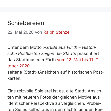
Schie­be­rei­en
22. Mai 2020
von
Ralph Stenzel
Un­ter dem Mot­to »
Grü­ße aus Fürth – His­to­ri­
sche Post­kar­ten zei­gen die Stadt
« prä­sen­tiert
das Stadt­mu­se­um Fürth
vom 12. Mai bis 11. Ok­
to­ber 2020
sel­te­ne (Stadt-)Ansichten auf his­to­ri­schen Post­
kar­ten.
Ei­ne reiz­vol­le Spie­le­rei ist es, al­te Stadt-An­sich­
ten mit neue­ren Fo­tos der glei­chen Mo­ti­ve aus
iden­ti­scher Per­spek­ti­ve zu ver­glei­chen. Pro­bie­
ren Sie es selbst aus in den nach­fol­gen­den Bei­