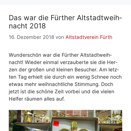
Das war die Für­ther Alt­stadt­weih­
nacht 2018
16. Dezember 2018
von
Altstadtverein Fürth
Wun­der­schön war die Für­ther Alt­stadt­weih­
nacht! Wie­der ein­mal ver­zau­ber­te sie die Her­
zen der gro­ßen und klei­nen Be­su­cher. Am letz­
ten Tag er­hielt sie durch ein we­nig Schnee noch
et­was mehr weih­nacht­li­che Stim­mung. Doch
jetzt ist die schö­ne Zeit vor­bei und die vie­len
Hel­fer räu­men al­les auf.