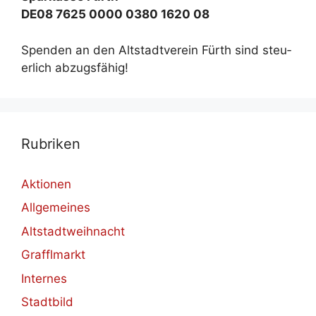
DE08 7625 0000 0380 1620 08
Spen­den an den Alt­stadt­ver­ein Fürth sind steu­
er­lich ab­zugs­fä­hig!
Ru­bri­ken
Aktionen
Allgemeines
Altstadtweihnacht
Grafflmarkt
Internes
Stadtbild