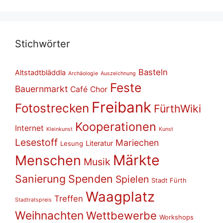
Stich­wör­ter
Basteln
Altstadtbläddla
Archäologie
Auszeichnung
Feste
Bauernmarkt
Café
Chor
Freibank
Fotostrecken
FürthWiki
Kooperationen
Internet
Kleinkunst
Kunst
Lesestoff
Mariechen
Literatur
Lesung
Märkte
Menschen
Musik
Sanierung
Spenden
Spielen
Stadt Fürth
Waagplatz
Treffen
Stadtratspreis
Weihnachten
Wettbewerbe
Workshops