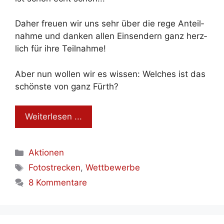
Da­her freu­en wir uns sehr über die re­ge An­teil­
nah­me und dan­ken al­len Ein­sen­dern ganz herz­
lich für ih­re Teil­nah­me!
Aber nun wol­len wir es wis­sen: Wel­ches ist das
schöns­te von ganz Fürth?
Wei­ter­le­sen ...
Kategorien
Aktionen
Schlagwörter
Fotostrecken
,
Wettbewerbe
8 Kommentare