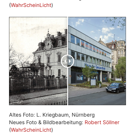
(
Wahr­Schein­Licht
)
Al­tes Fo­to: L. Krieg­baum, Nürn­berg
Neu­es Fo­to & Bild­be­ar­bei­tung:
Ro­bert Söll­ner
(
Wahr­Schein­Licht
)