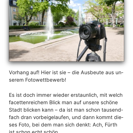
Vor­hang auf! Hier ist sie – die Aus­beu­te aus un­
se­rem Fo­to­wett­be­werb!
Es ist doch im­mer wie­der er­staun­lich, mit welch
fa­cet­ten­rei­chem Blick man auf un­se­re schö­ne
Stadt bli­cken kann – da ist man schon tau­send­
fach dran vor­bei­ge­lau­fen, und dann kommt die­
ses Fo­to, bei dem man sich denkt: Ach, Fürth
ist schon echt schön...