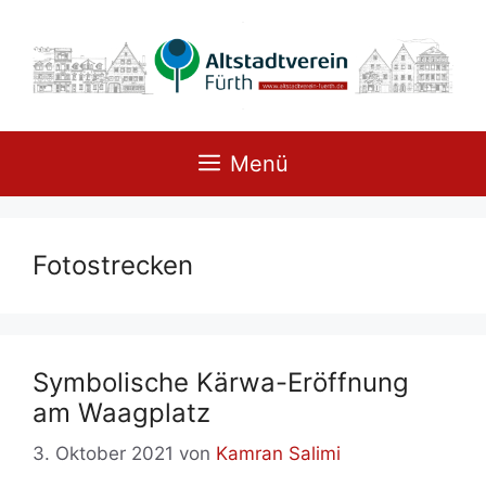
Zum
Inhalt
springen
Menü
Fotostrecken
Sym­bo­li­sche Kär­wa-Er­öff­nung
am Waag­platz
3. Oktober 2021
von
Kamran Salimi