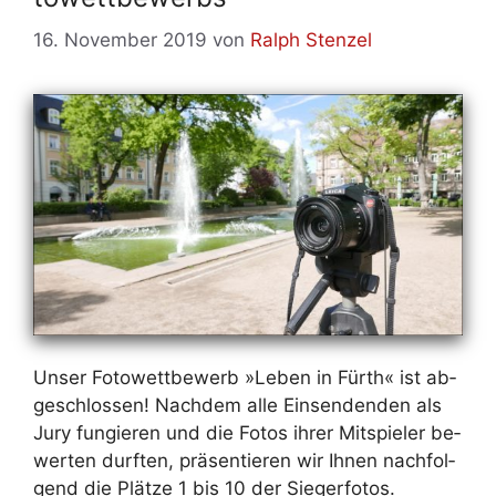
16. November 2019
von
Ralph Stenzel
Un­ser Fo­to­wett­be­werb »Le­ben in Fürth« ist ab­
ge­schlos­sen! Nach­dem al­le Ein­sen­den­den als
Ju­ry fun­gie­ren und die Fo­tos ih­rer Mit­spie­ler be­
wer­ten durf­ten, prä­sen­tie­ren wir Ih­nen nach­fol­
gend die Plät­ze 1 bis 10 der Sie­ger­fo­tos.