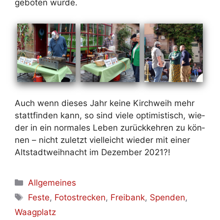
ge­bo­ten wur­de.
Auch wenn die­ses Jahr kei­ne Kirch­weih mehr
statt­fin­den kann, so sind vie­le op­ti­mis­tisch, wie­
der in ein nor­ma­les Le­ben zu­rück­keh­ren zu kön­
nen – nicht zu­letzt viel­leicht wie­der mit ei­ner
Alt­stadt­weih­nacht im De­zem­ber 2021?!
Kategorien
Allgemeines
Schlagwörter
Feste
,
Fotostrecken
,
Freibank
,
Spenden
,
Waagplatz