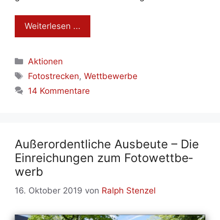
Wei­ter­le­sen ...
Kategorien
Aktionen
Schlagwörter
Fotostrecken
,
Wettbewerbe
14 Kommentare
Au­ßer­or­dent­li­che Aus­beu­te – Die
Ein­rei­chun­gen zum Fo­to­wett­be­
werb
16. Oktober 2019
von
Ralph Stenzel