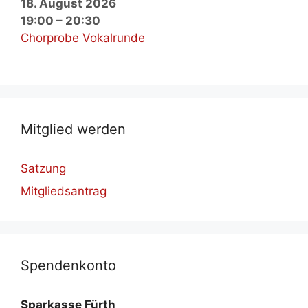
18. August 2026
19:00
–
20:30
Chorprobe Vokalrunde
Mit­glied wer­den
Satzung
Mitgliedsantrag
Spen­den­kon­to
Spar­kas­se Fürth