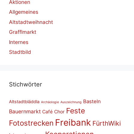
Aktionen
Allgemeines
Altstadtweihnacht
Grafflmarkt
Internes
Stadtbild
Stich­wör­ter
Basteln
Altstadtbläddla
Archäologie
Auszeichnung
Feste
Bauernmarkt
Café
Chor
Freibank
Fotostrecken
FürthWiki