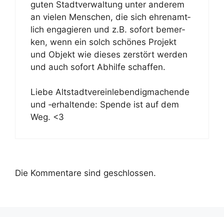
gu­ten Stadt­ver­wal­tung un­ter an­de­rem
an vie­len Men­schen, die sich eh­ren­amt­
lich en­ga­gie­ren und z.B. so­fort be­mer­
ken, wenn ein solch schö­nes Pro­jekt
und Ob­jekt wie die­ses zer­stört wer­den
und auch so­fort Ab­hil­fe schaf­fen.
Lie­be Alt­stadt­ver­ein­le­ben­dig­ma­chen­de
und ‑er­hal­ten­de: Spen­de ist auf dem
Weg. <3
Die Kommentare sind geschlossen.