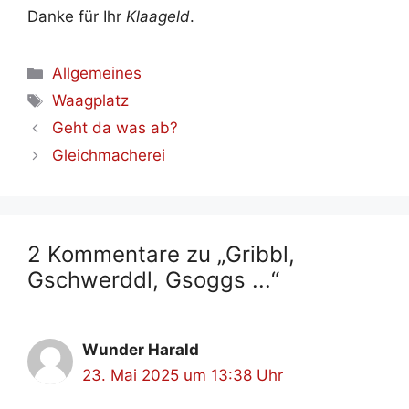
Dan­ke für Ihr
Klaa­geld
.
Kategorien
Allgemeines
Schlagwörter
Waagplatz
Geht da was ab?
Gleich­ma­che­rei
2 Kommentare zu „Gribbl,
Gschwerddl, Gsoggs ...“
Wunder Harald
23. Mai 2025 um 13:38 Uhr