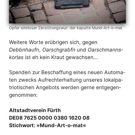
Op­fer sinn­lo­ser Zer­stö­rungs­wut: der ka­put­te Mund-Art-o-mat
Wei­te­re Wor­te er­üb­ri­gen sich, ge­gen
Debbnhaufn
,
Oarsch­grabfn
und
Oar­sch­manns­
kor­las
ist eh kein Kraut ge­wach­sen...
Spen­den zur Be­schaf­fung ei­nes neu­en Au­to­ma­
ten zwecks Auf­recht­erhal­tung un­se­res lo­kal­pa­
trio­ti­schen An­ge­bots wer­den ger­ne ent­ge­gen­
ge­nom­men:
Alt­stadt­ver­ein Fürth
DE08 7625 0000 0380 1620 08
Stich­wort: »Mund-Art-o-mat«