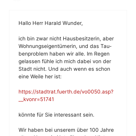
Hal­lo Herr Ha­rald Wun­der,
ich bin zwar nicht Haus­be­sit­ze­rin, aber
Woh­nungs­ei­gen­tü­me­rin, und das Tau­
ben­pro­blem ha­ben wir al­le. Im Re­gen
ge­las­sen füh­le ich mich da­bei von der
Stadt nicht. Und auch wenn es schon
ei­ne Wei­le her ist:
https://stadtrat.fuerth.de/vo0050.asp?
__kvonr=51741
könn­te für Sie in­ter­es­sant sein.
Wir ha­ben bei un­se­rem über 100 Jah­re