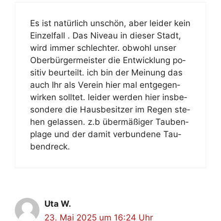
Es ist na­tür­lich un­schön, aber lei­der kein
Ein­zel­fall . Das Ni­veau in die­ser Stadt,
wird im­mer schlech­ter. ob­wohl un­ser
Ober­bür­ger­meis­ter die Ent­wick­lung po­
si­tiv be­ur­teilt. ich bin der Mei­nung das
auch Ihr als Ver­ein hier mal ent­ge­gen­
wir­ken soll­tet. lei­der wer­den hier ins­be­
son­de­re die Haus­be­sit­zer im Re­gen ste­
hen ge­las­sen. z.b über­mä­ßi­ger Tau­ben­
pla­ge und der da­mit ver­bun­de­ne Tau­
ben­dreck.
Uta W.
23. Mai 2025 um 16:24 Uhr