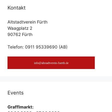
Kon­takt
Altstadtverein Fürth
Waagplatz 2
90762 Fürth
Telefon: 0911 95339690 (AB)
info@altstadtverein-fuerth.de
Events
Graf­fl­markt: