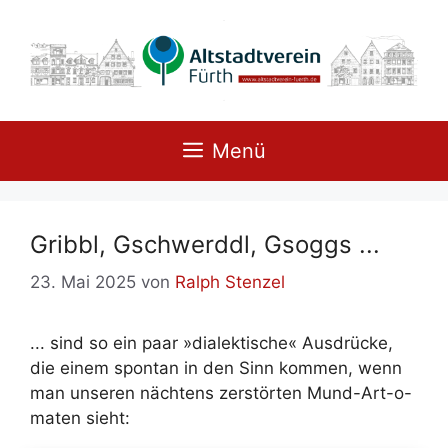
Zum
Inhalt
springen
Menü
Gribbl, Gschwerddl, Gsoggs ...
23. Mai 2025
von
Ralph Stenzel
... sind so ein paar »dia­lek­ti­sche« Aus­drü­cke,
die ei­nem spon­tan in den Sinn kom­men, wenn
man un­se­ren näch­tens zer­stör­ten Mund-Art-o-
ma­ten sieht: