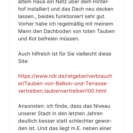
al­tem Haus ein Netz über dem Hin­ter­
hof in­stal­liert und das Dach neu de­cken
las­sen., bei­des funk­tio­niert sehr gut.
Vor­her ha­be ich re­gel­mä­ßig mit mei­nem
Mann den Dach­bo­den von to­ten Tau­ben
und Kot be­frei­en müs­sen.
Auch hilf­reich ist für Sie viel­leicht die­se
Site:
https://www.ndr.de/ratgeber/verbrauch
er/Tauben-von-Balkon-und-Terrasse-
vertreiben,taubenvertreiben100.html
An­sons­ten: ich fin­de, dass das Ni­veau
un­se­rer Stadt in den letz­ten Jah­ren
deut­lich bes­ser statt schlech­ter ge­wor­
den ist. Und das liegt m.E. ne­ben ei­ner