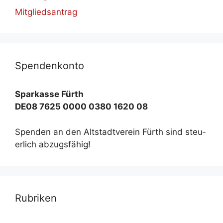
Mitgliedsantrag
Spen­den­kon­to
Spar­kas­se Fürth
DE08 7625 0000 0380 1620 08
Spen­den an den Alt­stadt­ver­ein Fürth sind steu­
er­lich ab­zugs­fä­hig!
Ru­bri­ken