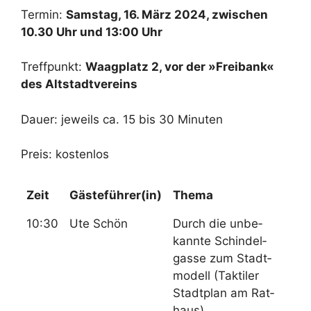
Ter­min:
Sams­tag, 16. März 2024, zwi­schen
10.30 Uhr und 13:00 Uhr
Treff­punkt:
Waag­platz 2, vor der »Frei­bank«
des Alt­stadt­ver­eins
Dau­er: je­weils ca. 15 bis 30 Mi­nu­ten
Preis: kos­ten­los
Zeit
Gästeführer(in)
The­ma
10:30
Ute Schön
Durch die un­be­
kann­te Schin­del­
gas­se zum Stadt­
mo­dell (Tak­ti­ler
Stadt­plan am Rat­
haus)