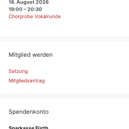
18. August 2026
19:00
–
20:30
Chorprobe Vokalrunde
Mit­glied wer­den
Satzung
Mitgliedsantrag
Spen­den­kon­to
Spar­kas­se Fürth