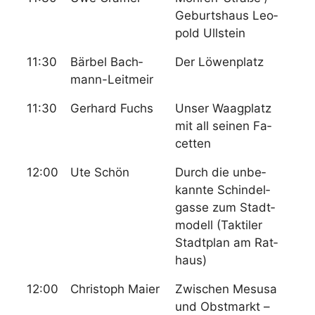
Ge­burts­haus Leo­
pold Ull­stein
11:30
Bär­bel Bach­
Der Lö­wen­platz
mann-Leit­meir
11:30
Ger­hard Fuchs
Un­ser Waag­platz
mit all sei­nen Fa­
cet­ten
12:00
Ute Schön
Durch die un­be­
kann­te Schin­del­
gas­se zum Stadt­
mo­dell (Tak­ti­ler
Stadt­plan am Rat­
haus)
12:00
Chris­toph Mai­er
Zwi­schen Me­susa
und Obst­markt –