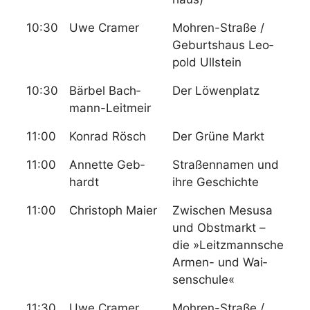
10:30
Uwe Cra­mer
Moh­ren-Stra­ße /
Ge­burts­haus Leo­
pold Ull­stein
10:30
Bär­bel Bach­
Der Lö­wen­platz
mann-Leit­meir
11:00
Kon­rad Rösch
Der Grü­ne Markt
11:00
An­net­te Geb­
Stra­ßen­na­men und
hardt
ih­re Ge­schich­te
11:00
Chris­toph Mai­er
Zwi­schen Me­susa
und Obst­markt –
die »Leit­zmann­sche
Ar­men- und Wai­
sen­schu­le«
11:30
Uwe Cra­mer
Moh­ren-Stra­ße /