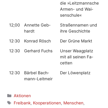
die »Leit­zmann­sche
Ar­men- und Wai­
sen­schu­le«
12;00
An­net­te Geb­
Stra­ßen­na­men und
hardt
ih­re Ge­schich­te
12:30
Kon­rad Rösch
Der Grü­ne Markt
12:30
Ger­hard Fuchs
Un­ser Waag­platz
mit all sei­nen Fa­
cet­ten
12:30
Bär­bel Bach­
Der Lö­wen­platz
mann-Leit­meir
Kategorien
Aktionen
Schlagwörter
Freibank
,
Kooperationen
,
Menschen
,