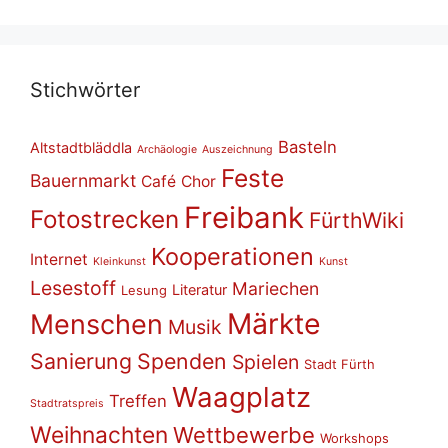
Stich­wör­ter
Basteln
Altstadtbläddla
Archäologie
Auszeichnung
Feste
Bauernmarkt
Café
Chor
Freibank
Fotostrecken
FürthWiki
Kooperationen
Internet
Kleinkunst
Kunst
Lesestoff
Mariechen
Literatur
Lesung
Märkte
Menschen
Musik
Sanierung
Spenden
Spielen
Stadt Fürth
Waagplatz
Treffen
Stadtratspreis
Weihnachten
Wettbewerbe
Workshops