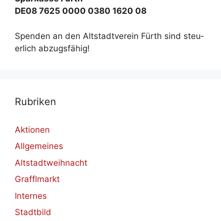
DE08 7625 0000 0380 1620 08
Spen­den an den Alt­stadt­ver­ein Fürth sind steu­
er­lich ab­zugs­fä­hig!
Ru­bri­ken
Aktionen
Allgemeines
Altstadtweihnacht
Grafflmarkt
Internes
Stadtbild