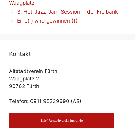
Waagplatz
3. Hot-Jazz-Jam-Ses­si­on in der Frei­bank
Eine(r) wird ge­win­nen (1)
Kon­takt
Altstadtverein Fürth
Waagplatz 2
90762 Fürth
Telefon: 0911 95339690 (AB)
info@altstadtverein-fuerth.de