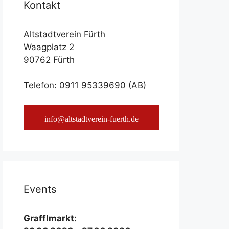
Kon­takt
Altstadtverein Fürth
Waagplatz 2
90762 Fürth
Telefon: 0911 95339690 (AB)
info@altstadtverein-fuerth.de
Events
Graf­fl­markt: