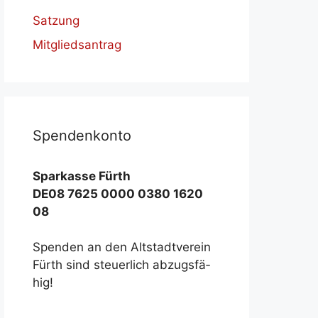
Satzung
Mitgliedsantrag
Spen­den­kon­to
Spar­kas­se Fürth
DE08 7625 0000 0380 1620
08
Spen­den an den Alt­stadt­ver­ein
Fürth sind steu­er­lich ab­zugs­fä­
hig!