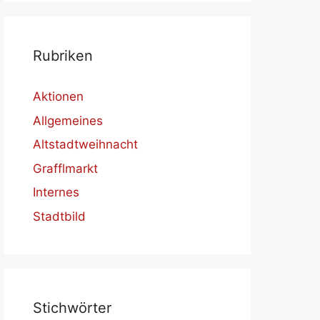
Ru­bri­ken
Aktionen
Allgemeines
Altstadtweihnacht
Grafflmarkt
Internes
Stadtbild
Stich­wör­ter