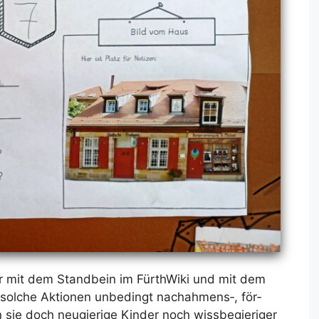
er mit dem Stand­bein im Für­thWi­ki und mit dem
d sol­che Ak­tio­nen un­be­dingt nachahmens‑, för­
ie doch neu­gie­ri­ge Kin­der noch wiss­be­gie­ri­ger