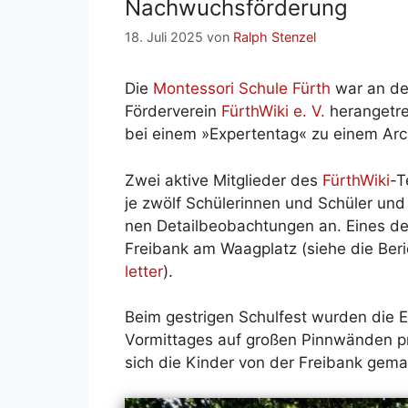
Nach­wuchs­för­de­rung
18. Juli 2025
von
Ralph Stenzel
Die
Montesso­ri Schu­le Fürth
war an den
För­der­ver­ein
Für­thWi­ki e. V.
her­an­ge­tr
bei ei­nem »Ex­per­ten­tag« zu ei­nem Ar­chi
Zwei ak­ti­ve Mit­glie­der des
Für­thWi­ki
-T
je zwölf Schü­le­rin­nen und Schü­ler und le
nen De­tail­be­ob­ach­tun­gen an. Ei­nes d
Frei­bank am Waag­platz (sie­he die Be­r
let­ter
).
Beim gest­ri­gen Schul­fest wur­den die Er­
Vor­mit­ta­ges auf gro­ßen Pinn­wän­den pr
sich die Kin­der von der Frei­bank ge­m