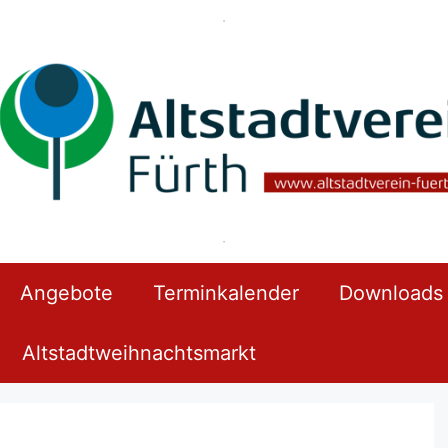
An­ge­bo­te
Ter­min­ka­len­der
Down­loads
Alt­stadt­weih­nachts­markt