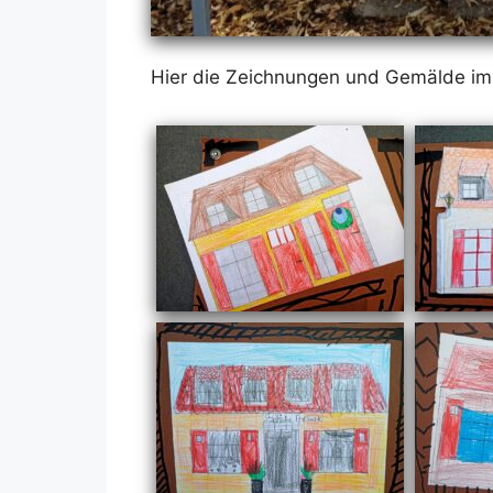
Hier die Zeich­nun­gen und Ge­mäl­de im D