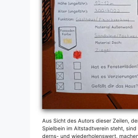
Aus Sicht des Au­tors die­ser Zei­len, d
Spiel­bein im Alt­stadt­ver­ein steht, sin
derns- und wie­der­ho­lens­wert, ma­chen s