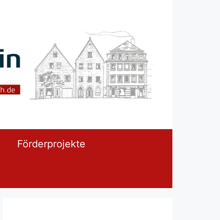
För­der­pro­jek­te