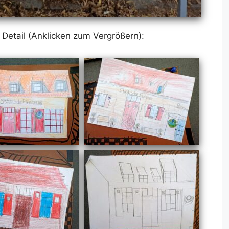
e­tail (An­kli­cken zum Ver­grö­ßern):