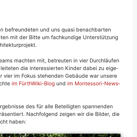
 be­freun­de­ten und uns qua­si be­nach­bar­ten
e­ten mit der Bit­te um fach­kun­di­ge Un­ter­stüt­zung
­tek­tur­pro­jekt.
eams mach­ten mit, be­treu­ten in vier Durch­läu­fen
i­te­ten die in­ter­es­sier­ten Kin­der da­bei zu ei­ge­
er vier im Fo­kus ste­hen­den Ge­bäu­de war un­se­re
ich­te
im Für­thWi­ki-Blog
und
im Montesso­ri-News­
geb­nis­se des für al­le Be­tei­lig­ten span­nen­den
ä­sen­tiert. Nach­fol­gend zei­gen wir die Bil­der, die
acht ha­ben: