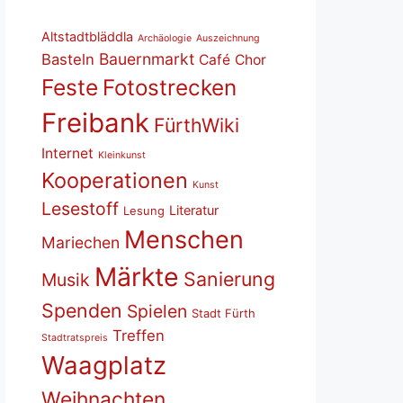
Altstadtbläddla
Archäologie
Auszeichnung
Bauernmarkt
Basteln
Café
Chor
Feste
Fotostrecken
Freibank
FürthWiki
Internet
Kleinkunst
Kooperationen
Kunst
Lesestoff
Literatur
Lesung
Menschen
Mariechen
Märkte
Sanierung
Musik
Spenden
Spielen
Stadt Fürth
Treffen
Stadtratspreis
Waagplatz
Weihnachten