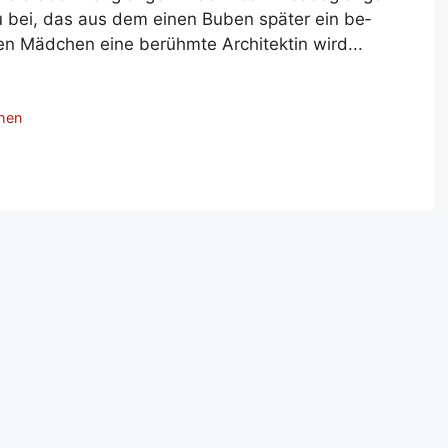
zu bei, das aus dem ei­nen Bu­ben spä­ter ein be­
en Mäd­chen ei­ne be­rühm­te Ar­chi­tek­tin wird...
hen