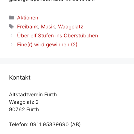
Kategorien
Aktionen
Schlagwörter
Freibank
,
Musik
,
Waagplatz
Über elf Stu­fen ins Ober­stüb­chen
Eine(r) wird ge­win­nen (2)
Kon­takt
Altstadtverein Fürth
Waagplatz 2
90762 Fürth
Telefon: 0911 95339690 (AB)