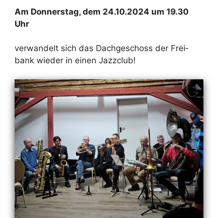
Am Don­ners­tag, dem 24.10.2024 um 19.30
Uhr
ver­wan­delt sich das Dach­ge­schoss der Frei­
bank wie­der in ei­nen Jazz­club!