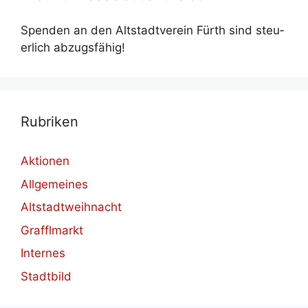
Spen­den an den Alt­stadt­ver­ein Fürth sind steu­
er­lich ab­zugs­fä­hig!
Ru­bri­ken
Aktionen
Allgemeines
Altstadtweihnacht
Grafflmarkt
Internes
Stadtbild