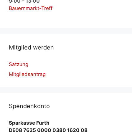
9:00
–
13:00
Bauernmarkt-Treff
Mit­glied wer­den
Satzung
Mitgliedsantrag
Spen­den­kon­to
Spar­kas­se Fürth
DE08 7625 0000 0380 1620 08