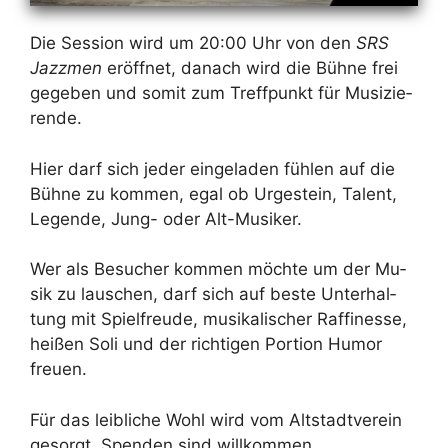
Die Ses­si­on wird um 20:00 Uhr von den
SRS
Jazz­men
er­öff­net, da­nach wird die Büh­ne frei
ge­ge­ben und so­mit zum Treff­punkt für Mu­si­zie­
ren­de.
Hier darf sich je­der ein­ge­la­den füh­len auf die
Büh­ne zu kom­men, egal ob Ur­ge­stein, Ta­lent,
Le­gen­de, Jung- oder Alt-Mu­si­ker.
Wer als Be­su­cher kom­men möch­te um der Mu­
sik zu lau­schen, darf sich auf bes­te Un­ter­hal­
tung mit Spiel­freu­de, mu­si­ka­li­scher Raf­fi­nes­se,
hei­ßen So­li und der rich­ti­gen Por­ti­on Hu­mor
freu­en.
Für das leib­li­che Wohl wird vom Alt­stadt­ver­ein
ge­sorgt. Spen­den sind will­kom­men.