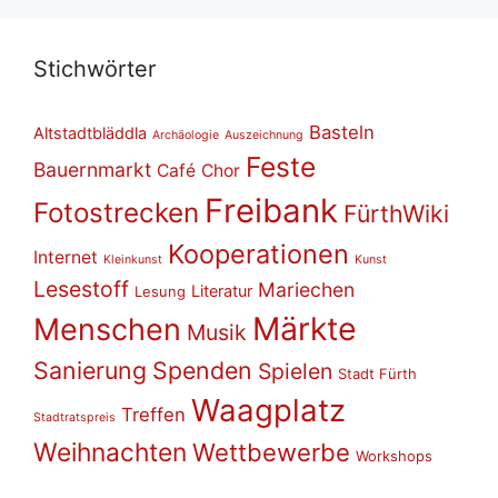
Stich­wör­ter
Basteln
Altstadtbläddla
Archäologie
Auszeichnung
Feste
Bauernmarkt
Café
Chor
Freibank
Fotostrecken
FürthWiki
Kooperationen
Internet
Kleinkunst
Kunst
Lesestoff
Mariechen
Literatur
Lesung
Märkte
Menschen
Musik
Sanierung
Spenden
Spielen
Stadt Fürth
Waagplatz
Treffen
Stadtratspreis
Weihnachten
Wettbewerbe
Workshops