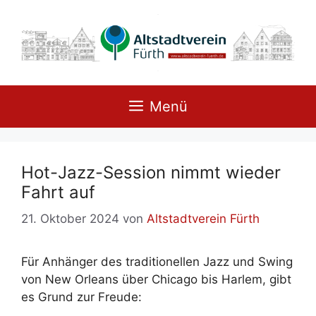
Zum
Inhalt
springen
Menü
Hot-Jazz-Ses­si­on nimmt wie­der
Fahrt auf
21. Oktober 2024
von
Altstadtverein Fürth
Für An­hän­ger des tra­di­tio­nel­len Jazz und Swing
von New Or­leans über Chi­ca­go bis Har­lem, gibt
es Grund zur Freu­de: