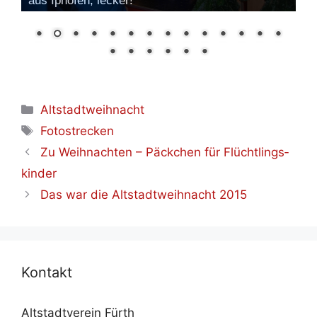
aus Iphofen, lecker!
Kategorien
Altstadtweihnacht
Schlagwörter
Fotostrecken
Zu Weih­nach­ten – Päck­chen für Flücht­lings­
kin­der
Das war die Alt­stadt­weih­nacht 2015
Kon­takt
Altstadtverein Fürth