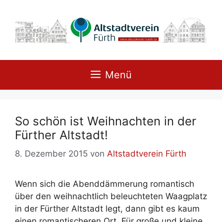
Zum
Inhalt
springen
Menü
So schön ist Weih­nach­ten in der
Für­ther Alt­stadt!
8. Dezember 2015
von
Altstadtverein Fürth
Wenn sich die Abend­däm­me­rung ro­man­tisch
über den weih­nacht­lich be­leuch­te­ten Waag­platz
in der Für­ther Alt­stadt legt, dann gibt es kaum
ei­nen ro­man­ti­sche­ren Ort. Für gro­ße und klei­ne