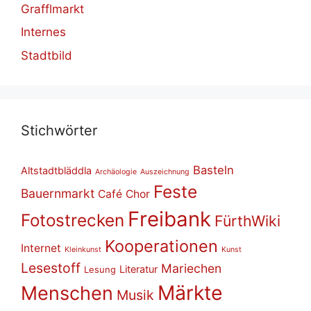
Grafflmarkt
Internes
Stadtbild
Stich­wör­ter
Basteln
Altstadtbläddla
Archäologie
Auszeichnung
Feste
Bauernmarkt
Café
Chor
Freibank
Fotostrecken
FürthWiki
Kooperationen
Internet
Kleinkunst
Kunst
Lesestoff
Mariechen
Literatur
Lesung
Märkte
Menschen
Musik