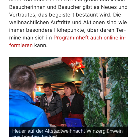
Be­su­che­rin­nen und Be­su­cher gibt es Neu­es und
Ver­trau­tes, das be­geis­tert be­staunt wird. Die
weih­nacht­li­chen Auf­trit­te und Ak­tio­nen sind wie
im­mer be­son­de­re Hö­he­punk­te, über de­ren Ter­
mi­ne man sich im
Pro­gramm­heft auch on­line in­
for­mie­ren
kann.
Heuer auf der Altstadtweihnacht Winzerglühwein