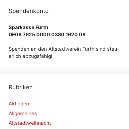
Spen­den­kon­to
Spar­kas­se Fürth
DE08 7625 0000 0380 1620 08
Spen­den an den Alt­stadt­ver­ein Fürth sind steu­
er­lich ab­zugs­fä­hig!
Ru­bri­ken
Aktionen
Allgemeines
Altstadtweihnacht