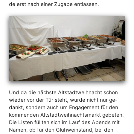
de erst nach ei­ner Zu­ga­be ent­las­sen.
Und da die nächs­te Alt­stadt­weih­nacht schon
wie­der vor der Tür steht, wur­de nicht nur ge­
dankt, son­dern auch um En­ga­ge­ment für den
kom­men­den Alt­stadt­weih­nachts­markt ge­be­ten.
Die Lis­ten füll­ten sich im Lauf des Abends mit
Na­men, ob für den Glüh­wein­stand, bei den