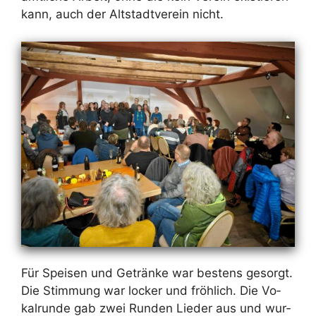
kann, auch der Alt­stadt­ver­ein nicht.
Für Spei­sen und Ge­trän­ke war bes­tens ge­sorgt.
Die Stim­mung war lo­cker und fröh­lich. Die Vo­
kal­run­de gab zwei Run­den Lie­der aus und wur­