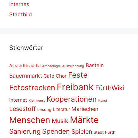
Internes
Stadtbild
Stich­wör­ter
Basteln
Altstadtbläddla
Archäologie
Auszeichnung
Feste
Bauernmarkt
Café
Chor
Freibank
Fotostrecken
FürthWiki
Kooperationen
Internet
Kleinkunst
Kunst
Lesestoff
Mariechen
Literatur
Lesung
Märkte
Menschen
Musik
Sanierung
Spenden
Spielen
Stadt Fürth