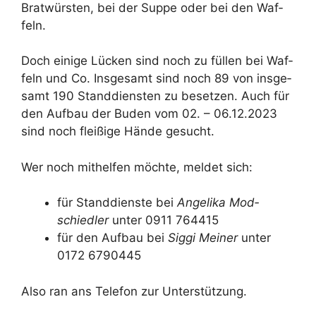
Brat­würs­ten, bei der Sup­pe oder bei den Waf­
feln.
Doch ei­ni­ge Lü­cken sind noch zu fül­len bei Waf­
feln und Co. Ins­ge­samt sind noch 89 von ins­ge­
samt 190 Stand­diens­ten zu be­set­zen. Auch für
den Auf­bau der Bu­den vom 02. – 06.12.2023
sind noch flei­ßi­ge Hän­de ge­sucht.
Wer noch mit­hel­fen möch­te, mel­det sich:
für Stand­diens­te bei
An­ge­li­ka Mod­
schied­ler
un­ter 0911 764415
für den Auf­bau bei
Sig­gi Mei­ner
un­ter
0172 6790445
Al­so ran ans Te­le­fon zur Un­ter­stüt­zung.