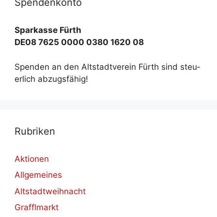
Spen­den­kon­to
Spar­kas­se Fürth
DE08 7625 0000 0380 1620 08
Spen­den an den Alt­stadt­ver­ein Fürth sind steu­
er­lich ab­zugs­fä­hig!
Ru­bri­ken
Aktionen
Allgemeines
Altstadtweihnacht
Grafflmarkt