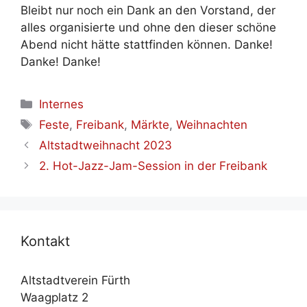
Bleibt nur noch ein Dank an den Vor­stand, der
al­les or­ga­ni­sier­te und oh­ne den die­ser schö­ne
Abend nicht hät­te statt­fin­den kön­nen. Dan­ke!
Dan­ke! Dan­ke!
Kategorien
Internes
Schlagwörter
Feste
,
Freibank
,
Märkte
,
Weihnachten
Alt­stadt­weih­nacht 2023
2. Hot-Jazz-Jam-Ses­si­on in der Frei­bank
Kon­takt
Altstadtverein Fürth
Waagplatz 2