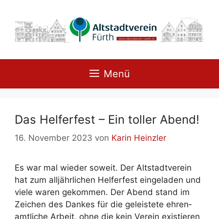
Zum
Inhalt
springen
Menü
Das Hel­fer­fest – Ein tol­ler Abend!
16. November 2023
von
Karin Heinzler
Es war mal wie­der so­weit. Der Alt­stadt­ver­ein
hat zum all­jähr­li­chen Hel­fer­fest ein­ge­la­den und
vie­le wa­ren ge­kom­men. Der Abend stand im
Zei­chen des Dan­kes für die ge­leis­te­te eh­ren­
amt­li­che Ar­beit, oh­ne die kein Ver­ein exis­tie­ren